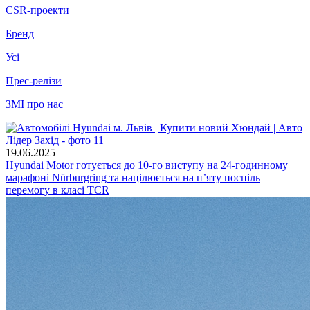
CSR-проекти
Бренд
Усі
Прес-релізи
ЗМІ про нас
19.06.2025
Hyundai Motor готується до 10-го виступу на 24-годинному
марафоні Nürburgring та націлюється на п’яту поспіль
перемогу в класі TCR