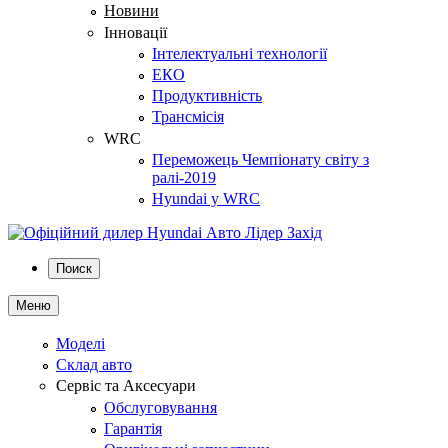
Новини
Інновації
Інтелектуальні технології
ЕКО
Продуктивність
Трансмісія
WRC
Переможець Чемпіонату світу з
ралі-2019
Hyundai у WRC
Поиск
Меню
Моделі
Склад авто
Сервіс та Аксесуари
Обслуговування
Гарантія