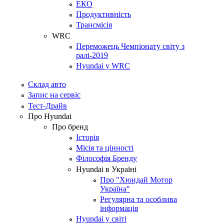
ЕКО
Продуктивність
Трансмісія
WRC
Переможець Чемпіонату світу з
ралі-2019
Hyundai у WRC
Склад авто
Запис на сервіс
Тест-Драйв
Про Hyundai
Про бренд
Історія
Місія та цінності
Філософія Бренду
Hyundai в Україні
Про "Хюндай Мотор
Україна"
Регулярна та особлива
інформація
Hyundai у світі