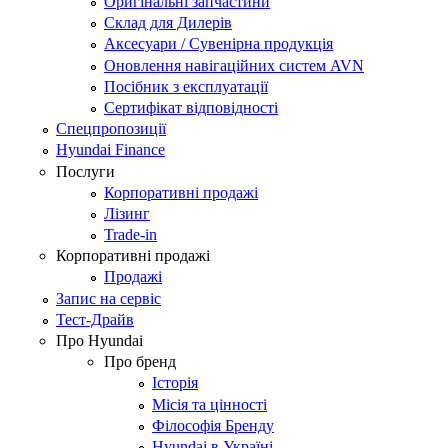
Оригінальні запчастини
Склад для Дилерів
Аксесуари / Сувенірна продукція
Оновлення навігаційних систем AVN
Посібник з експлуатації
Сертифікат відповідності
Спецпропозиції
Hyundai Finance
Послуги
Корпоративні продажі
Лізинг
Trade-in
Корпоративні продажі
Продажі
Запис на сервіс
Тест-Драйв
Про Hyundai
Про бренд
Історія
Місія та цінності
Філософія Бренду
Hyundai в Україні