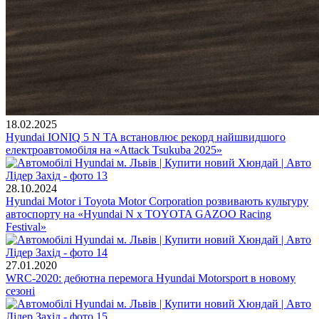
18.02.2025
Hyundai IONIQ 5 N TA встановлює рекорд найшвидшого
електроавтомобіля на «Attack Tsukuba 2025»
28.10.2024
Hyundai Motor і Toyota Motor Corporation розвивають культуру
автоспорту на «Hyundai N x TOYOTA GAZOO Racing
Festival»
27.01.2020
WRC-2020: дебютна перемога Hyundai Motorsport в новому
сезоні