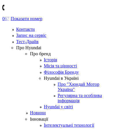
0
6
7
Показати номер
Контакти
Запис на сервіс
Тест-Драйв
Про Hyundai
Про бренд
Історія
Місія та цінності
Філософія Бренду
Hyundai в Україні
Про "Хюндай Мотор
Україна"
Регулярна та особлива
інформація
Hyundai у світі
Новини
Інновації
Інтелектуальні технології