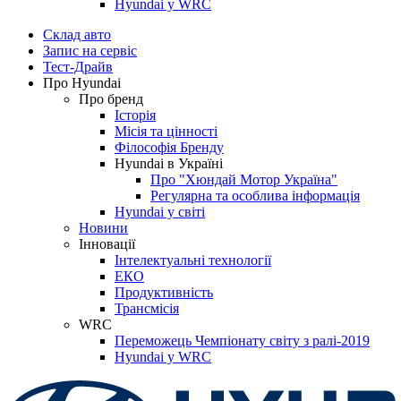
Hyundai у WRC
Склад авто
Запис на сервіс
Тест-Драйв
Про Hyundai
Про бренд
Історія
Місія та цінності
Філософія Бренду
Hyundai в Україні
Про "Хюндай Мотор Україна"
Регулярна та особлива інформація
Hyundai у світі
Новини
Інновації
Інтелектуальні технології
ЕКО
Продуктивність
Трансмісія
WRC
Переможець Чемпіонату світу з ралі-2019
Hyundai у WRC