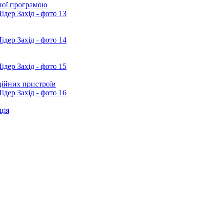
сної програмою
ційних пристроїв
ція