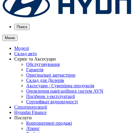
Поиск
Меню
Моделі
Склад авто
Сервіс та Аксесуари
Обслуговування
Гарантія
Оригінальні запчастини
Склад для Дилерів
Аксесуари / Сувенірна продукція
Оновлення навігаційних систем AVN
Посібник з експлуатації
Сертифікат відповідності
Спецпропозиції
Hyundai Finance
Послуги
Корпоративні продажі
Лізинг