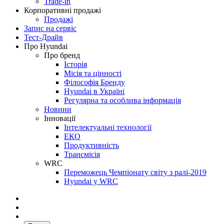
Trade-in
Корпоративні продажі
Продажі
Запис на сервіс
Тест-Драйв
Про Hyundai
Про бренд
Історія
Місія та цінності
Філософія Бренду
Hyundai в Україні
Регулярна та особлива інформація
Новини
Інновації
Інтелектуальні технології
ЕКО
Продуктивність
Трансмісія
WRC
Переможець Чемпіонату світу з ралі-2019
Hyundai у WRC