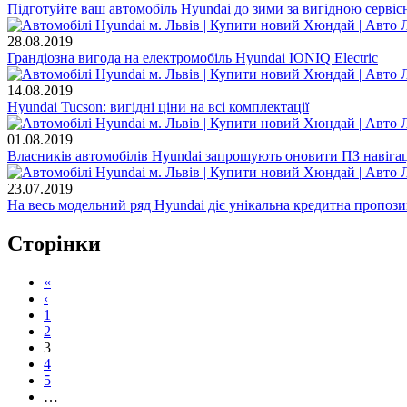
Підготуйте ваш автомобіль Hyundai до зими за вигідною серві
28.08.2019
Грандіозна вигода на електромобіль Hyundai IONIQ Electric
14.08.2019
Hyundai Tucson: вигідні ціни на всі комплектації
01.08.2019
Власників автомобілів Hyundai запрошують оновити ПЗ навіга
23.07.2019
На весь модельний ряд Hyundai діє унікальна кредитна пропози
Сторінки
«
‹
1
2
3
4
5
…