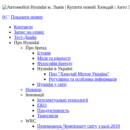
0
6
7
Показати номер
Контакти
Запис на сервіс
Тест-Драйв
Про Hyundai
Про бренд
Історія
Місія та цінності
Філософія Бренду
Hyundai в Україні
Про "Хюндай Мотор Україна"
Регулярна та особлива інформація
Hyundai у світі
Новини
Інновації
Інтелектуальні технології
ЕКО
Продуктивність
Трансмісія
WRC
Переможець Чемпіонату світу з ралі-2019