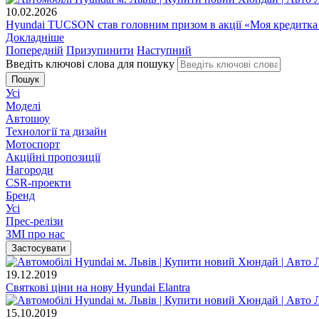
10.02.2026
Hyundai TUCSON став головним призом в акції «Моя кредитка
Докладніше
Попередній
Призупинити
Наступний
Введіть ключові слова для пошуку
Усі
Моделі
Автошоу
Технології та дизайн
Мотоспорт
Акційні пропозиції
Нагороди
CSR-проекти
Бренд
Усі
Прес-релізи
ЗМІ про нас
19.12.2019
Святкові ціни на нову Hyundai Elantra
15.10.2019