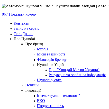
0
6
7
Показати номер
Контакти
Запис на сервіс
Тест-Драйв
Про Hyundai
Про бренд
Історія
Місія та цінності
Філософія Бренду
Hyundai в Україні
Про "Хюндай Мотор Україна"
Регулярна та особлива інформація
Hyundai у світі
Новини
Інновації
Інтелектуальні технології
ЕКО
Продуктивність