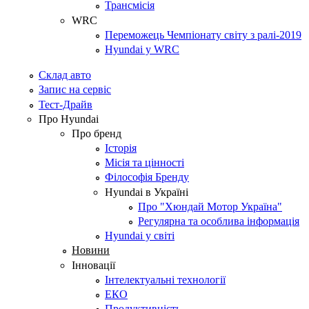
Трансмісія
WRC
Переможець Чемпіонату світу з ралі-2019
Hyundai у WRC
Склад авто
Запис на сервіс
Тест-Драйв
Про Hyundai
Про бренд
Історія
Місія та цінності
Філософія Бренду
Hyundai в Україні
Про "Хюндай Мотор Україна"
Регулярна та особлива інформація
Hyundai у світі
Новини
Інновації
Інтелектуальні технології
ЕКО
Продуктивність