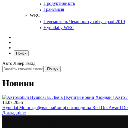
Продуктивність
Трансмісія
WRC
Переможець Чемпіонату світу з ралі-2019
Hyundai у WRC
Поиск
Авто Лідер Захід
Новини
14.07.2026
Hyundai Motor здобуває найвищі нагороди на Red Dot Award Des
Докладніше