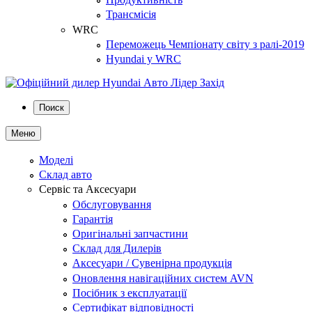
Трансмісія
WRC
Переможець Чемпіонату світу з ралі-2019
Hyundai у WRC
Поиск
Меню
Моделі
Склад авто
Сервіс та Аксесуари
Обслуговування
Гарантія
Оригінальні запчастини
Склад для Дилерів
Аксесуари / Сувенірна продукція
Оновлення навігаційних систем AVN
Посібник з експлуатації
Сертифікат відповідності