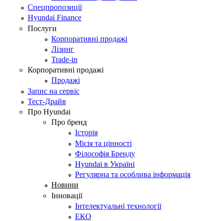
Спецпропозиції
Hyundai Finance
Послуги
Корпоративні продажі
Лізинг
Trade-in
Корпоративні продажі
Продажі
Запис на сервіс
Тест-Драйв
Про Hyundai
Про бренд
Історія
Місія та цінності
Філософія Бренду
Hyundai в Україні
Регулярна та особлива інформація
Новини
Інновації
Інтелектуальні технології
ЕКО