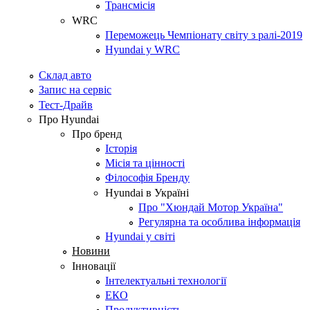
Трансмісія
WRC
Переможець Чемпіонату світу з ралі-2019
Hyundai у WRC
Склад авто
Запис на сервіс
Тест-Драйв
Про Hyundai
Про бренд
Історія
Місія та цінності
Філософія Бренду
Hyundai в Україні
Про "Хюндай Мотор Україна"
Регулярна та особлива інформація
Hyundai у світі
Новини
Інновації
Інтелектуальні технології
ЕКО
Продуктивність