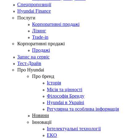
Спецпропозиції
Hyundai Finance
Послуги
Корпоративні продажі
Лізинг
Trade-in
Корпоративні продажі
Продажі
Запис на сервіс
Тест-Драйв
Про Hyundai
Про бренд
Історія
Місія та цінності
Філософія Бренду
Hyundai в Україні
Регулярна та особлива інформація
Новини
Інновації
Інтелектуальні технології
ЕКО