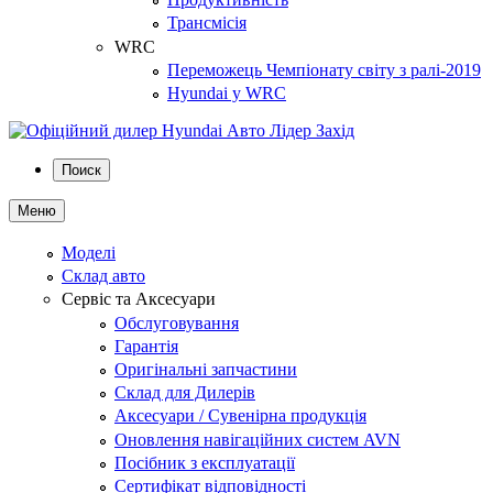
Трансмісія
WRC
Переможець Чемпіонату світу з ралі-2019
Hyundai у WRC
Поиск
Меню
Моделі
Склад авто
Сервіс та Аксесуари
Обслуговування
Гарантія
Оригінальні запчастини
Склад для Дилерів
Аксесуари / Сувенірна продукція
Оновлення навігаційних систем AVN
Посібник з експлуатації
Сертифікат відповідності