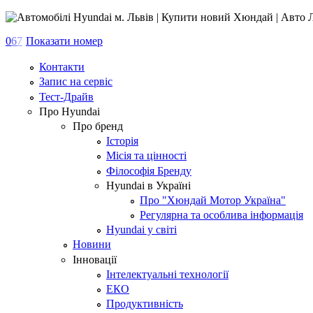
0
6
7
Показати номер
Контакти
Запис на сервіс
Тест-Драйв
Про Hyundai
Про бренд
Історія
Місія та цінності
Філософія Бренду
Hyundai в Україні
Про "Хюндай Мотор Україна"
Регулярна та особлива інформація
Hyundai у світі
Новини
Інновації
Інтелектуальні технології
ЕКО
Продуктивність