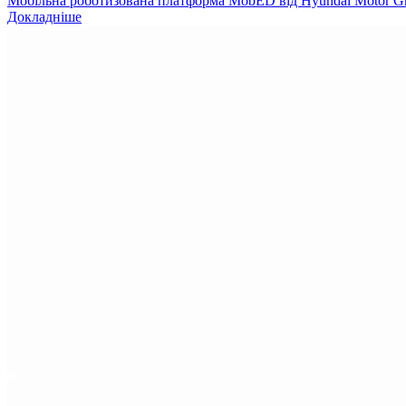
Мобільна роботизована платформа MobED від Hyundai Motor Gr
Докладніше