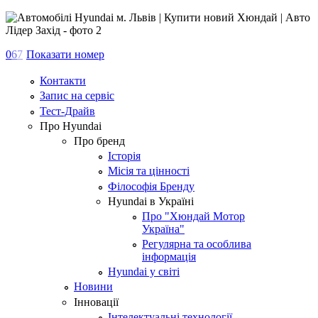
0
6
7
Показати номер
Контакти
Запис на сервіс
Тест-Драйв
Про Hyundai
Про бренд
Історія
Місія та цінності
Філософія Бренду
Hyundai в Україні
Про "Хюндай Мотор
Україна"
Регулярна та особлива
інформація
Hyundai у світі
Новини
Інновації
Інтелектуальні технології