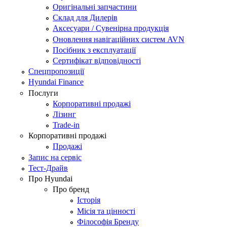
Оригінальні запчастини
Склад для Дилерів
Аксесуари / Сувенірна продукція
Оновлення навігаційних систем AVN
Посібник з експлуатації
Сертифікат відповідності
Спецпропозиції
Hyundai Finance
Послуги
Корпоративні продажі
Лізинг
Trade-in
Корпоративні продажі
Продажі
Запис на сервіс
Тест-Драйв
Про Hyundai
Про бренд
Історія
Місія та цінності
Філософія Бренду