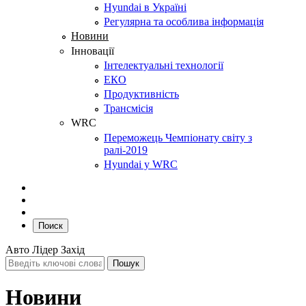
Hyundai в Україні
Регулярна та особлива інформація
Новини
Інновації
Інтелектуальні технології
ЕКО
Продуктивність
Трансмісія
WRC
Переможець Чемпіонату світу з
ралі-2019
Hyundai у WRC
Поиск
Авто Лідер Захід
Новини