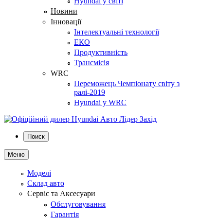
Hyundai у світі
Новини
Інновації
Інтелектуальні технології
ЕКО
Продуктивність
Трансмісія
WRC
Переможець Чемпіонату світу з
ралі-2019
Hyundai у WRC
Поиск
Меню
Моделі
Склад авто
Сервіс та Аксесуари
Обслуговування
Гарантія