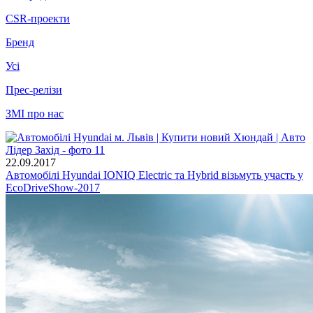
CSR-проекти
Бренд
Усі
Прес-релізи
ЗМІ про нас
22.09.2017
Автомобілі Hyundai IONIQ Electric та Hybrid візьмуть участь у
EcoDriveShow-2017