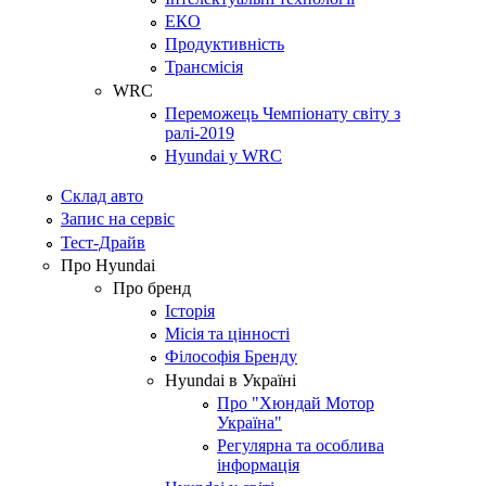
ЕКО
Продуктивність
Трансмісія
WRC
Переможець Чемпіонату світу з
ралі-2019
Hyundai у WRC
Склад авто
Запис на сервіс
Тест-Драйв
Про Hyundai
Про бренд
Історія
Місія та цінності
Філософія Бренду
Hyundai в Україні
Про "Хюндай Мотор
Україна"
Регулярна та особлива
інформація