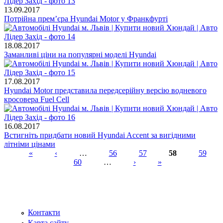
13.09.2017
Потрійна прем’єра Hyundai Motor у Франкфурті
18.08.2017
Заманливі ціни на популярні моделі Hyundai
17.08.2017
Hyundai Motor представила передсерійну версію водневого
кросовера Fuel Cell
16.08.2017
Встигніть придбати новий Hyundai Accent за вигідними
літніми цінами
«
‹
…
56
57
58
59
60
…
›
»
Сторінки
Контакти
Карта сайту