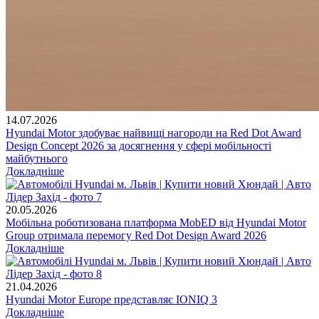
14.07.2026
Hyundai Motor здобуває найвищі нагороди на Red Dot Award
Design Concept 2026 за досягнення у сфері мобільності
майбутнього
Докладніше
20.05.2026
Мобільна роботизована платформа MobED від Hyundai Motor
Group отримала перемогу Red Dot Design Award 2026
Докладніше
21.04.2026
Hyundai Motor Europe представляє IONIQ 3
Докладніше