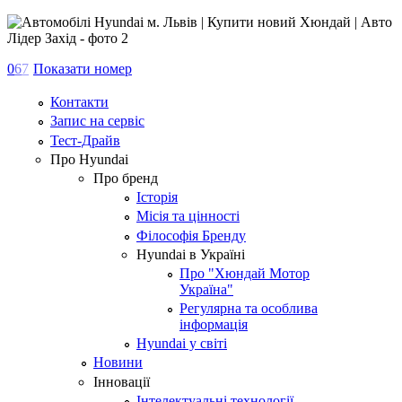
0
6
7
Показати номер
Контакти
Запис на сервіс
Тест-Драйв
Про Hyundai
Про бренд
Історія
Місія та цінності
Філософія Бренду
Hyundai в Україні
Про "Хюндай Мотор
Україна"
Регулярна та особлива
інформація
Hyundai у світі
Новини
Інновації
Інтелектуальні технології