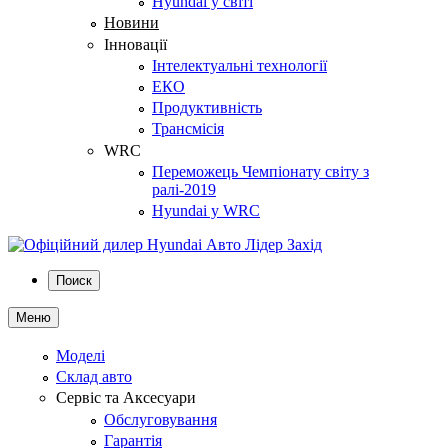
Hyundai у світі
Новини
Інновації
Інтелектуальні технології
ЕКО
Продуктивність
Трансмісія
WRC
Переможець Чемпіонату світу з
ралі-2019
Hyundai у WRC
Поиск
Меню
Моделі
Склад авто
Сервіс та Аксесуари
Обслуговування
Гарантія