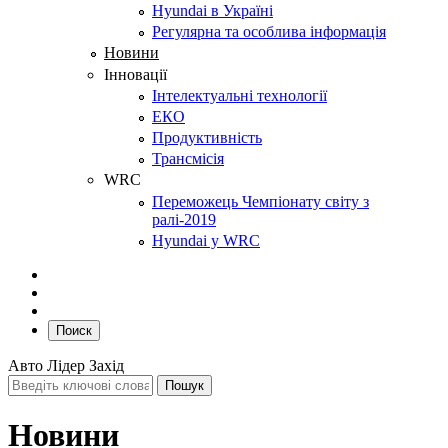
Hyundai в Україні
Регулярна та особлива інформація
Новини
Інновації
Інтелектуальні технології
ЕКО
Продуктивність
Трансмісія
WRC
Переможець Чемпіонату світу з
ралі-2019
Hyundai у WRC
Поиск
Авто Лідер Захід
Новини