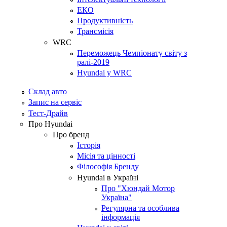
ЕКО
Продуктивність
Трансмісія
WRC
Переможець Чемпіонату світу з
ралі-2019
Hyundai у WRC
Склад авто
Запис на сервіс
Тест-Драйв
Про Hyundai
Про бренд
Історія
Місія та цінності
Філософія Бренду
Hyundai в Україні
Про "Хюндай Мотор
Україна"
Регулярна та особлива
інформація