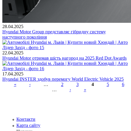
28.04.2025
Hyundai Motor Group представляє гібридну систему
наступного покоління
22.04.2025
Hyundai Motor отримав шість нагород на 2025 Red Dot Awards
17.04.2025
Hyundai INSTER здобув перемогу World Electric Vehicle 2025
«
‹
…
2
3
4
5
6
…
›
»
Сторінки
Контакти
Карта сайту