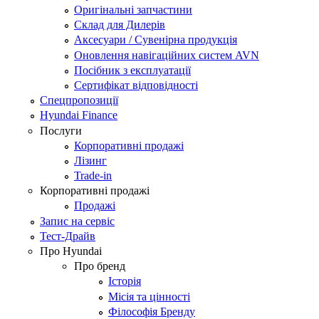
Оригінальні запчастини
Склад для Дилерів
Аксесуари / Сувенірна продукція
Оновлення навігаційних систем AVN
Посібник з експлуатації
Сертифікат відповідності
Спецпропозиції
Hyundai Finance
Послуги
Корпоративні продажі
Лізинг
Trade-in
Корпоративні продажі
Продажі
Запис на сервіс
Тест-Драйв
Про Hyundai
Про бренд
Історія
Місія та цінності
Філософія Бренду