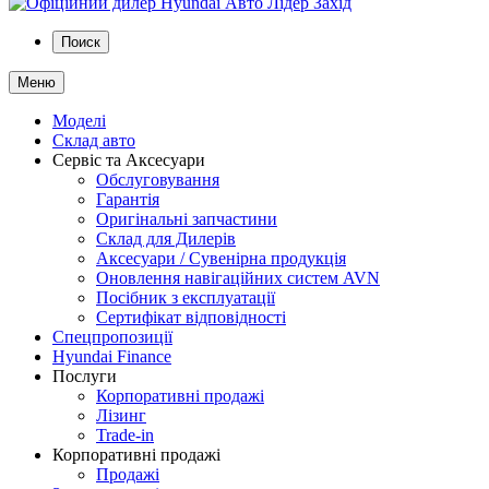
Поиск
Меню
Моделі
Склад авто
Сервіс та Аксесуари
Обслуговування
Гарантія
Оригінальні запчастини
Склад для Дилерів
Аксесуари / Сувенірна продукція
Оновлення навігаційних систем AVN
Посібник з експлуатації
Сертифікат відповідності
Спецпропозиції
Hyundai Finance
Послуги
Корпоративні продажі
Лізинг
Trade-in
Корпоративні продажі
Продажі