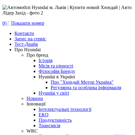
0
6
7
Показати номер
Контакти
Запис на сервіс
Тест-Драйв
Про Hyundai
Про бренд
Історія
Місія та цінності
Філософія Бренду
Hyundai в Україні
Про "Хюндай Мотор Україна"
Регулярна та особлива інформація
Hyundai у світі
Новини
Інновації
Інтелектуальні технології
ЕКО
Продуктивність
Трансмісія
WRC