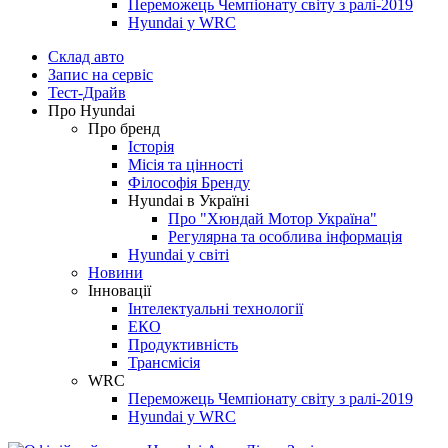
Переможець Чемпіонату світу з ралі-2019
Hyundai у WRC
Склад авто
Запис на сервіс
Тест-Драйв
Про Hyundai
Про бренд
Історія
Місія та цінності
Філософія Бренду
Hyundai в Україні
Про "Хюндай Мотор Україна"
Регулярна та особлива інформація
Hyundai у світі
Новини
Інновації
Інтелектуальні технології
ЕКО
Продуктивність
Трансмісія
WRC
Переможець Чемпіонату світу з ралі-2019
Hyundai у WRC