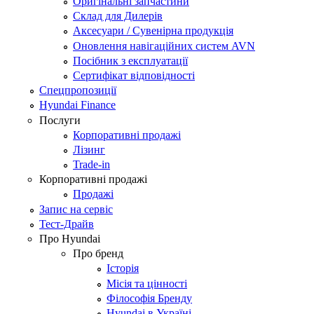
Оригінальні запчастини
Склад для Дилерів
Аксесуари / Сувенірна продукція
Оновлення навігаційних систем AVN
Посібник з експлуатації
Сертифікат відповідності
Спецпропозиції
Hyundai Finance
Послуги
Корпоративні продажі
Лізинг
Trade-in
Корпоративні продажі
Продажі
Запис на сервіс
Тест-Драйв
Про Hyundai
Про бренд
Історія
Місія та цінності
Філософія Бренду
Hyundai в Україні