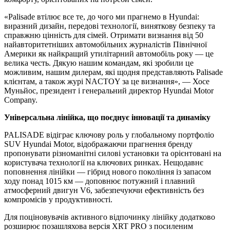
«Palisade втілює все те, до чого ми прагнемо в Hyundai:
виразний дизайн, передові технології, виняткову безпеку та
справжню цінність для сімей. Отримати визнання від 50
найавторитетніших автомобільних журналістів Північної
Америки як найкращий утилітарний автомобіль року — це
велика честь. Дякую нашим командам, які зробили це
можливим, нашим дилерам, які щодня представляють Palisade
клієнтам, а також журі NACTOY за це визнання», — Хосе
Муньйос, президент і генеральний директор Hyundai Motor
Company.
Універсальна лінійка, що поєднує інновації та динаміку
PALISADE відіграє ключову роль у глобальному портфоліо
SUV Hyundai Motor, відображаючи прагнення бренду
пропонувати різноманітні силові установки та орієнтовані на
користувача технології на ключових ринках. Нещодавнє
поповнення лінійки — гібрид нового покоління із запасом
ходу понад 1015 км — доповнює потужний і плавний
атмосферний двигун V6, забезпечуючи ефективність без
компромісів у продуктивності.
Для поціновувачів активного відпочинку лінійку додатково
розширює позашляхова версія XRT PRO з посиленим