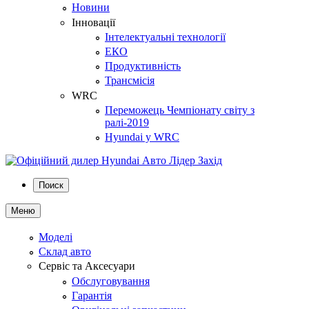
Новини
Інновації
Інтелектуальні технології
ЕКО
Продуктивність
Трансмісія
WRC
Переможець Чемпіонату світу з
ралі-2019
Hyundai у WRC
Поиск
Меню
Моделі
Склад авто
Сервіс та Аксесуари
Обслуговування
Гарантія