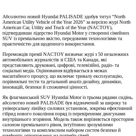
Абсолютно новий Hyundai PALISADE здобув титул “North
American Utility Vehicle of the Year 2026” за версією журі North
American Car, Utility and Truck of the Year (NACTOY),
підтвердивши лідерство Hyundai Motor у створенні сімейних
SUV із преміальною якістю, передовими технологіями та
практичністю для щоденного використання.
Переможців премії NACTOY визначає журі з 50 незалежних
автомобільних журналістів зі США та Канади, які
представляють друковані, цифрові, телевізійні, радіо- та
соціальні медіа. Оцінювання відбувається в межах
масштабного процесу, що включає тривалу експлуатацію,
порівняльні тести та детальний аналіз дизайну, динаміки,
інновацій, безпеки й споживчої цінності.
Як флагманський SUV Hyundai Motor із трьома рядами сидінь,
абсолютно новий PALISADE був відзначений за широку та
універсальну лінійку силових установок, зокрема ефективний
гібрид нового покоління поряд із перевіреними двигунами
внутрішнього згоряння. Модель також вирізняється просторим
салоном преміального рівня, інтуїтивно зрозумілими
технологіями та комплексним набором систем безпеки й
комфорту, орієнтованих на потреби сімей.