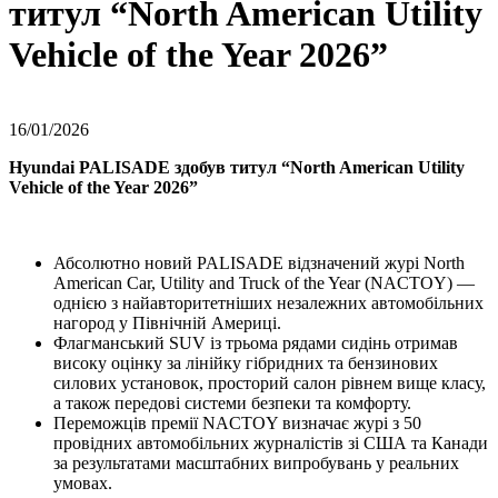
титул “North American Utility
Vehicle of the Year 2026”
16/01/2026
Hyundai PALISADE
здобув титул “North American Utility
Vehicle of the Year 2026”
Абсолютно новий PALISADE відзначений журі North
American Car, Utility and Truck of the Year (NACTOY) —
однією з найавторитетніших незалежних автомобільних
нагород у Північній Америці.
Флагманський SUV із трьома рядами сидінь отримав
високу оцінку за лінійку гібридних та бензинових
силових установок, просторий салон рівнем вище класу,
а також передові системи безпеки та комфорту.
Переможців премії NACTOY визначає журі з 50
провідних автомобільних журналістів зі США та Канади
за результатами масштабних випробувань у реальних
умовах.