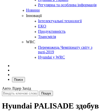
Регулярна та особлива інформація
Новини
Інновації
Інтелектуальні технології
ЕКО
Продуктивність
Трансмісія
WRC
Переможець Чемпіонату світу з
ралі-2019
Hyundai у WRC
Поиск
Авто Лідер Захід
Hyundai PALISADE здобув