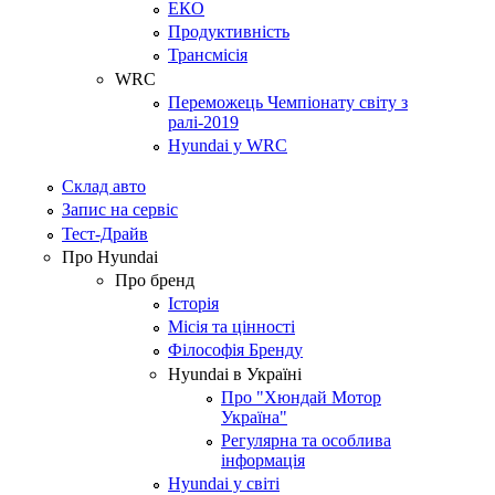
ЕКО
Продуктивність
Трансмісія
WRC
Переможець Чемпіонату світу з
ралі-2019
Hyundai у WRC
Склад авто
Запис на сервіс
Тест-Драйв
Про Hyundai
Про бренд
Історія
Місія та цінності
Філософія Бренду
Hyundai в Україні
Про "Хюндай Мотор
Україна"
Регулярна та особлива
інформація
Hyundai у світі