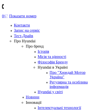
0
6
7
Показати номер
Контакти
Запис на сервіс
Тест-Драйв
Про Hyundai
Про бренд
Історія
Місія та цінності
Філософія Бренду
Hyundai в Україні
Про "Хюндай Мотор
Україна"
Регулярна та особлива
інформація
Hyundai у світі
Новини
Інновації
Інтелектуальні технології