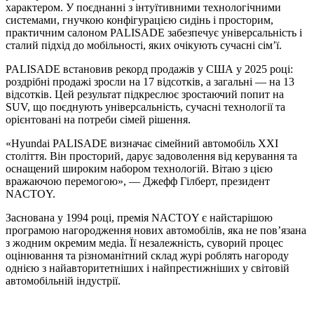
характером. У поєднанні з інтуїтивними технологічними
системами, гнучкою конфігурацією сидінь і просторим,
практичним салоном PALISADE забезпечує універсальність і
сталий підхід до мобільності, яких очікують сучасні сім’ї.
PALISADE встановив рекорд продажів у США у 2025 році:
роздрібні продажі зросли на 17 відсотків, а загальні — на 13
відсотків. Цей результат підкреслює зростаючий попит на
SUV, що поєднують універсальність, сучасні технології та
орієнтовані на потреби сімей рішення.
«Hyundai PALISADE визначає сімейний автомобіль XXI
століття. Він просторий, дарує задоволення від керування та
оснащений широким набором технологій. Вітаю з цією
вражаючою перемогою», — Джефф Гілберт, президент
NACTOY.
Заснована у 1994 році, премія NACTOY є найстарішою
програмою нагородження нових автомобілів, яка не пов’язана
з жодним окремим медіа. Її незалежність, суворий процес
оцінювання та різноманітний склад журі роблять нагороду
однією з найавторитетніших і найпрестижніших у світовій
автомобільній індустрії.