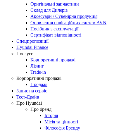
Оригінальні запчастини
Склад для Дилерів
Аксесуари / Сувенірна продукція
Оновлення навігаційних систем AVN
Посібник з експлуатації
Сертифікат відповідності
Спецпропозиції
Hyundai Finance
Послуги
Корпоративні продажі
Лізинг
Trade-in
Корпоративні продажі
Продажі
Запис на сервіс
Тест-Драйв
Про Hyundai
Про бренд
Історія
Місія та цінності
Філософія Бренду