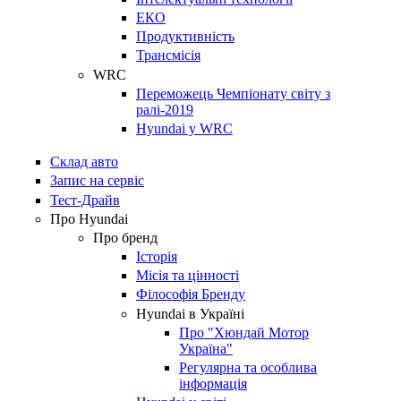
ЕКО
Продуктивність
Трансмісія
WRC
Переможець Чемпіонату світу з
ралі-2019
Hyundai у WRC
Склад авто
Запис на сервіс
Тест-Драйв
Про Hyundai
Про бренд
Історія
Місія та цінності
Філософія Бренду
Hyundai в Україні
Про "Хюндай Мотор
Україна"
Регулярна та особлива
інформація