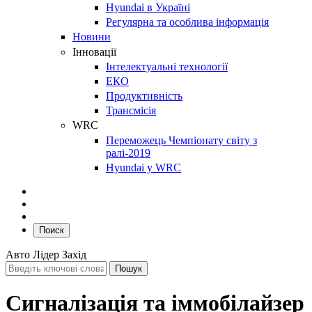
Hyundai в Україні
Регулярна та особлива інформація
Новини
Інновації
Інтелектуальні технології
ЕКО
Продуктивність
Трансмісія
WRC
Переможець Чемпіонату світу з
ралі-2019
Hyundai у WRC
Поиск
Авто Лідер Захід
Сигналізація та іммобілайзер