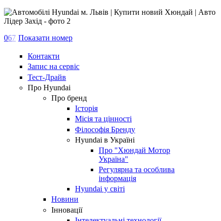
0
6
7
Показати номер
Контакти
Запис на сервіс
Тест-Драйв
Про Hyundai
Про бренд
Історія
Місія та цінності
Філософія Бренду
Hyundai в Україні
Про "Хюндай Мотор
Україна"
Регулярна та особлива
інформація
Hyundai у світі
Новини
Інновації
Інтелектуальні технології