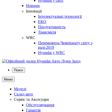
Hyundai у світі
Новини
Інновації
Інтелектуальні технології
ЕКО
Продуктивність
Трансмісія
WRC
Переможець Чемпіонату світу з
ралі-2019
Hyundai у WRC
Поиск
Меню
Моделі
Склад авто
Сервіс та Аксесуари
Обслуговування
Гарантія