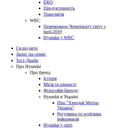
ЕКО
Продуктивність
Трансмісія
WRC
Переможець Чемпіонату світу з
ралі-2019
Hyundai у WRC
Склад авто
Запис на сервіс
Тест-Драйв
Про Hyundai
Про бренд
Історія
Місія та цінності
Філософія Бренду
Hyundai в Україні
Про "Хюндай Мотор
Україна"
Регулярна та особлива
інформація
Hyundai у світі