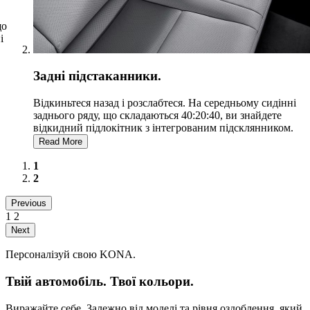
в
що
і
Задні підстаканники.
Відкиньтеся назад і розслабтеся. На середньому сидінні
заднього ряду, що складаються 40:20:40, ви знайдете
відкидний підлокітник з інтегрованим підсклянником.
Read More
1
2
Previous
1
2
Next
Персоналізуй свою KONA.
Твій автомобіль. Твої кольори.
Виражайте себе. Залежно від моделі та рівня оздоблення, який