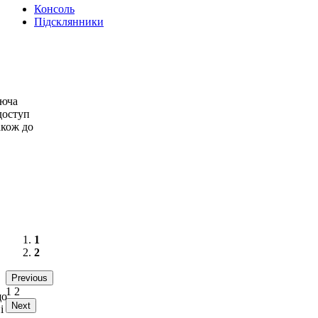
Консоль
Підсклянники
аюча
доступ
акож до
1
2
Previous
в
1
2
що
Next
і