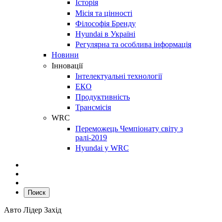
Історія
Місія та цінності
Філософія Бренду
Hyundai в Україні
Регулярна та особлива інформація
Новини
Інновації
Інтелектуальні технології
ЕКО
Продуктивність
Трансмісія
WRC
Переможець Чемпіонату світу з
ралі-2019
Hyundai у WRC
Поиск
Авто Лідер Захід