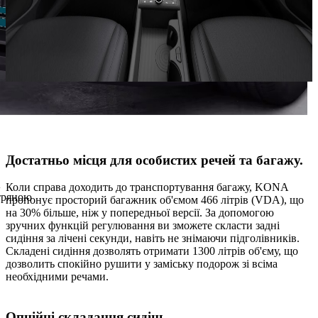
Достатньо місця для особистих речей та багажу.
Коли справа доходить до транспортування багажу, KONA
тряною
пропонує просторий багажник об'ємом 466 літрів (VDA), що
на 30% більше, ніж у попередньої версії. За допомогою
зручних функцій регулювання ви зможете скласти задні
сидіння за лічені секунди, навіть не знімаючи підголівників.
Складені сидіння дозволять отримати 1300 літрів об'єму, що
дозволить спокійно рушити у заміську подорож зі всіма
необхідними речами.
Опційні складання сидінь.