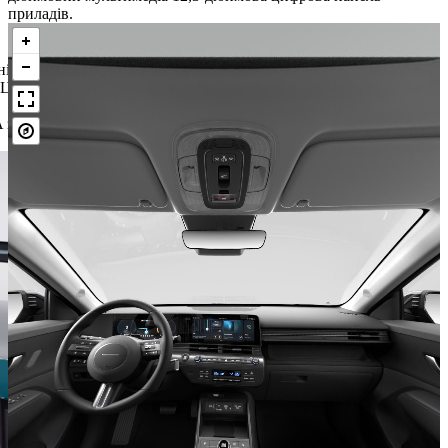
приладів.
.
ні
 Цей
 з-