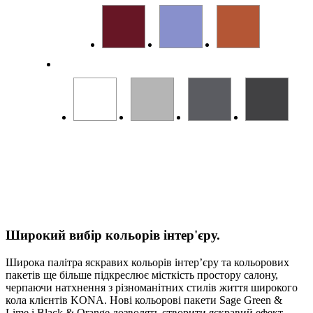
Широкий вибір кольорів інтер'єру.
Широка палітра яскравих кольорів інтер’єру та кольорових
пакетів ще більше підкреслює місткість простору салону,
черпаючи натхнення з різноманітних стилів життя широкого
кола клієнтів KONA. Нові кольорові пакети Sage Green &
Lime і Black & Orange дозволять створити яскравий ефект.