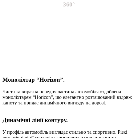
360°
Моноліхтар “Horizon”.
Чиста та виразна передня частина автомобіля оздоблена
моноліхтарем “Horizon”, що елегантно розташований вздовж
капоту та придає динамічного вигляду на дорозі.
Динамічні лінії контуру.
У профіль автомобіль виглядає стильно та спортивно. Різкі
динамічні лінії контурів гармонують з молдингами та