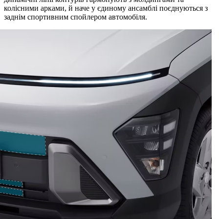
колісними арками, й наче у єдиному ансамблі поєднуються з
заднім спортивним спойлером автомобіля.
1
2
3
Оберіть колеса, що відповідають вашому стилю.
Обирайте зі стильного асортименту 16-, та 18-дюймових
легкосплавних дисків.
Більше життєвого простору.