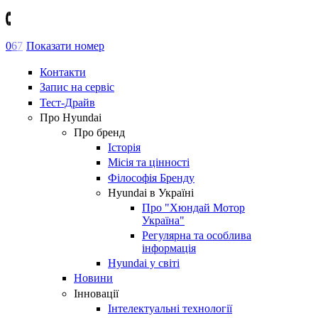
0
6
7
Показати номер
Контакти
Запис на сервіс
Тест-Драйв
Про Hyundai
Про бренд
Історія
Місія та цінності
Філософія Бренду
Hyundai в Україні
Про "Хюндай Мотор
Україна"
Регулярна та особлива
інформація
Hyundai у світі
Новини
Інновації
Інтелектуальні технології