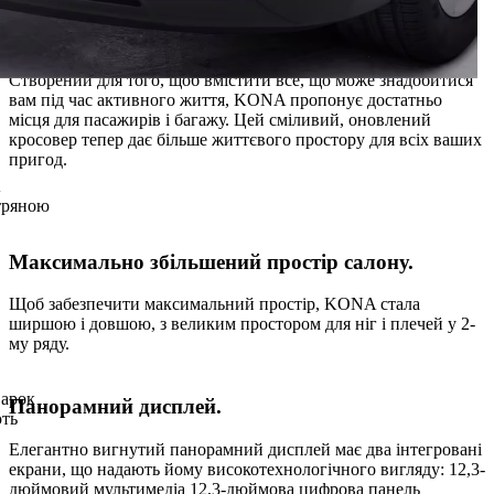
Більше простору та комфорту.
Створений для того, щоб вмістити все, що може знадобитися
вам під час активного життя, KONA пропонує достатньо
місця для пасажирів і багажу. Цей сміливий, оновлений
кросовер тепер дає більше життєвого простору для всіх ваших
пригод.
тряною
Максимально збільшений простір салону.
Щоб забезпечити максимальний простір, KONA стала
ширшою і довшою, з великим простором для ніг і плечей у 2-
му ряду.
 арок
Панорамний дисплей.
ють
Елегантно вигнутий панорамний дисплей має два інтегровані
екрани, що надають йому високотехнологічного вигляду: 12,3-
дюймовий мультимедіа 12,3-дюймова цифрова панель