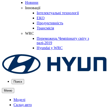
Новини
Інновації
Інтелектуальні технології
ЕКО
Продуктивність
Трансмісія
WRC
Переможець Чемпіонату світу з
ралі-2019
Hyundai у WRC
Поиск
Меню
Моделі
Склад авто