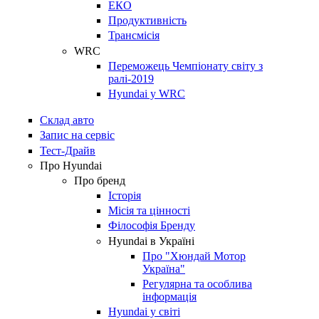
ЕКО
Продуктивність
Трансмісія
WRC
Переможець Чемпіонату світу з
ралі-2019
Hyundai у WRC
Склад авто
Запис на сервіс
Тест-Драйв
Про Hyundai
Про бренд
Історія
Місія та цінності
Філософія Бренду
Hyundai в Україні
Про "Хюндай Мотор
Україна"
Регулярна та особлива
інформація
Hyundai у світі