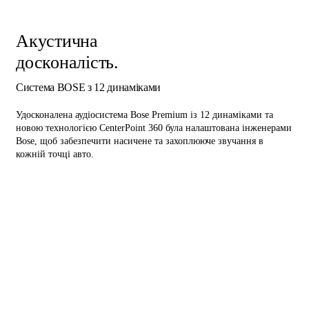
Акустична
досконалість.
Система BOSE з 12 динаміками
Удосконалена аудіосистема Bose Premium із 12 динаміками та
новою технологією CenterPoint 360 була налаштована інженерами
Bose, щоб забезпечити насичене та захоплююче звучання в
кожній точці авто.