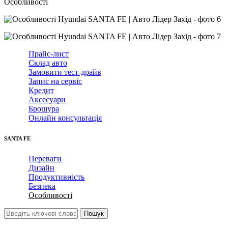
Особливості
Прайс-лист
Склад авто
Замовити тест-драйв
Запис на сервіс
Кредит
Аксесуари
Брошура
Онлайн консультація
SANTA FE
Переваги
Дизайн
Продуктивність
Безпека
Особливості