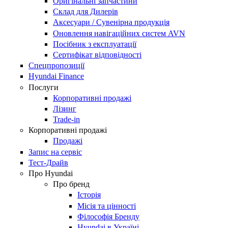
Оригінальні запчастини
Склад для Дилерів
Аксесуари / Сувенірна продукція
Оновлення навігаційних систем AVN
Посібник з експлуатації
Сертифікат відповідності
Спецпропозиції
Hyundai Finance
Послуги
Корпоративні продажі
Лізинг
Trade-in
Корпоративні продажі
Продажі
Запис на сервіс
Тест-Драйв
Про Hyundai
Про бренд
Історія
Місія та цінності
Філософія Бренду
Hyundai в Україні