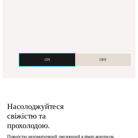
ON
OFF
Насолоджуйтеся
свіжістю та
прохолодою.
Повністю автоматичний двозонний клімат-контроль