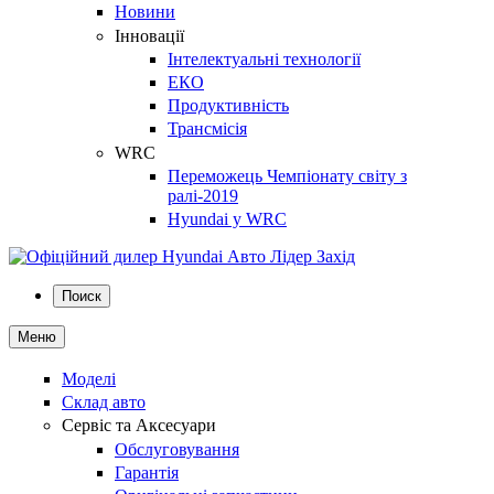
Новини
Інновації
Інтелектуальні технології
ЕКО
Продуктивність
Трансмісія
WRC
Переможець Чемпіонату світу з
ралі-2019
Hyundai у WRC
Поиск
Меню
Моделі
Склад авто
Сервіс та Аксесуари
Обслуговування
Гарантія