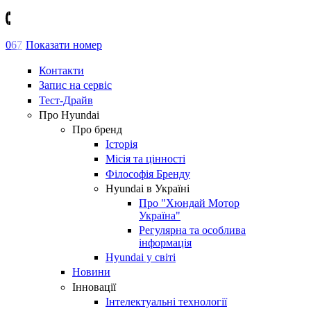
0
6
7
Показати номер
Контакти
Запис на сервіс
Тест-Драйв
Про Hyundai
Про бренд
Історія
Місія та цінності
Філософія Бренду
Hyundai в Україні
Про "Хюндай Мотор
Україна"
Регулярна та особлива
інформація
Hyundai у світі
Новини
Інновації
Інтелектуальні технології